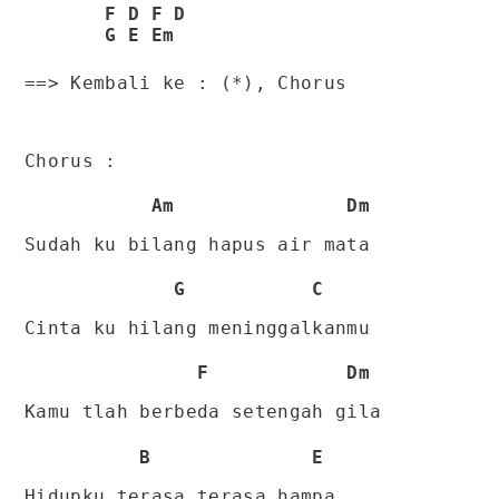
F D F D
G E Em
==> Kembali ke : (*), Chorus
Chorus :
Am Dm
Sudah ku bilang hapus air mata
G C
Cinta ku hilang meninggalkanmu
F Dm
Kamu tlah berbeda setengah gila
B E
Hidupku terasa terasa hampa