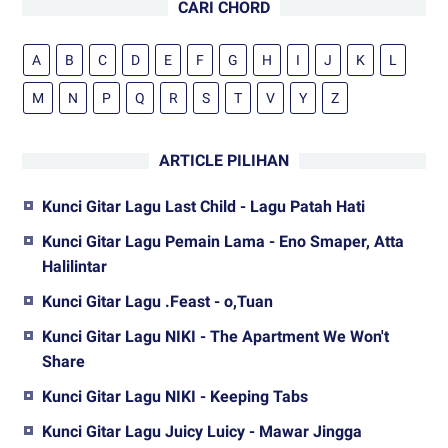
CARI CHORD
A
B
C
D
E
F
G
H
I
J
K
L
M
N
P
Q
R
S
T
V
Y
Z
ARTICLE PILIHAN
Kunci Gitar Lagu Last Child - Lagu Patah Hati
Kunci Gitar Lagu Pemain Lama - Eno Smaper, Atta
Halilintar
Kunci Gitar Lagu .Feast - o,Tuan
Kunci Gitar Lagu NIKI - The Apartment We Won't
Share
Kunci Gitar Lagu NIKI - Keeping Tabs
Kunci Gitar Lagu Juicy Luicy - Mawar Jingga