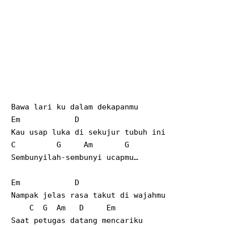
Bawa lari ku dalam dekapanmu
Em
D
Kau usap luka di sekujur tubuh ini
C
G
Am
G
Sembunyilah-sembunyi ucapmu…
Em
D
Nampak jelas rasa takut di wajahmu
C
G
Am
D
Em
Saat petugas datang mencariku