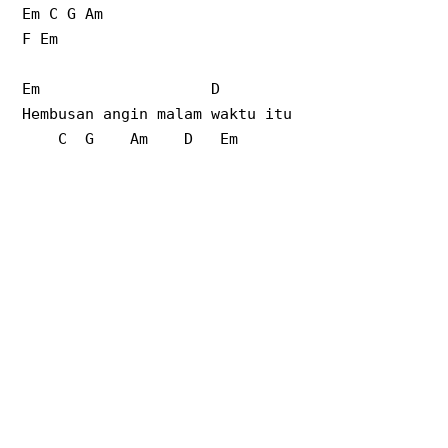
Em C G Am
F Em
Em
D
Hembusan angin malam waktu itu
C
G
Am
D
Em