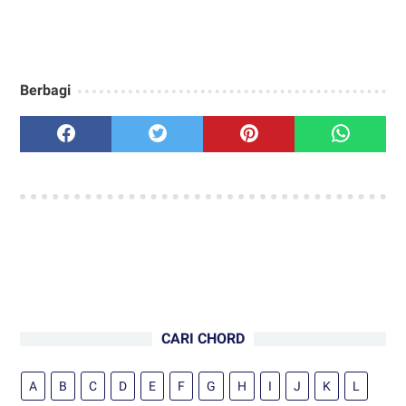
Berbagi
CARI CHORD
A
B
C
D
E
F
G
H
I
J
K
L