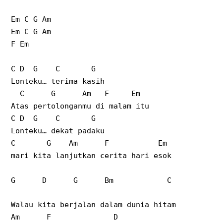
Em C G Am
Em C G Am
F Em
C D
G
C
G
Lonteku… terima kasih
C
G
Am
F
Em
Atas pertolonganmu di malam itu
C D
G
C
G
Lonteku… dekat padaku
C
G
Am
F
Em
mari kita lanjutkan cerita hari esok
G
D
G
Bm
C
Walau kita berjalan dalam dunia hitam
Am
F
D