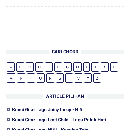
CARI CHORD
A
B
C
D
E
F
G
H
I
J
K
L
M
N
P
Q
R
S
T
V
Y
Z
ARTICLE PILIHAN
Kunci Gitar Lagu Juicy Luicy - H 5
Kunci Gitar Lagu Last Child - Lagu Patah Hati
Kunci Gitar Lagu NIKI - Keeping Tabs