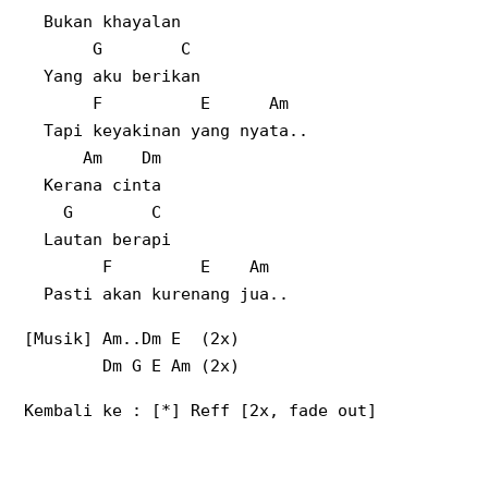
Bukan khayalan
G C
Yang aku berikan
F E Am
Tapi keyakinan yang nyata..
Am Dm
Kerana cinta
G C
Lautan berapi
F E Am
Pasti akan kurenang jua..
[Musik] Am..Dm E (2x)
Dm G E Am (2x)
Kembali ke : [*] Reff [2x, fade out]