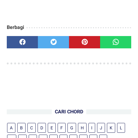
Berbagi
CARI CHORD
A
B
C
D
E
F
G
H
I
J
K
L