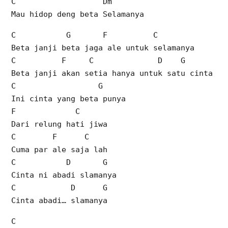
C Dm
Mau hidop deng beta Selamanya
C G F C
Beta janji beta jaga ale untuk selamanya
C F C D G
Beta janji akan setia hanya untuk satu cinta
C G
Ini cinta yang beta punya
F C
Dari relung hati jiwa
C F C
Cuma par ale saja lah
C D G
Cinta ni abadi slamanya
C D G
Cinta abadi… slamanya
C