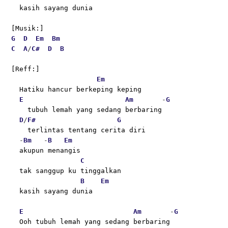
  kasih sayang dunia
[Musik:]
G
D
Em
Bm
C
A
/
C#
D
B
[Reff:]
Em
  Hatiku hancur berkeping keping
E
Am
       -
G
    tubuh lemah yang sedang berbaring
D
/
F#
G
    terlintas tentang cerita diri
  -
Bm
   -
B
Em
  akupun menangis
C
  tak sanggup ku tinggalkan
B
Em
  kasih sayang dunia
E
Am
       -
G
  Ooh tubuh lemah yang sedang berbaring