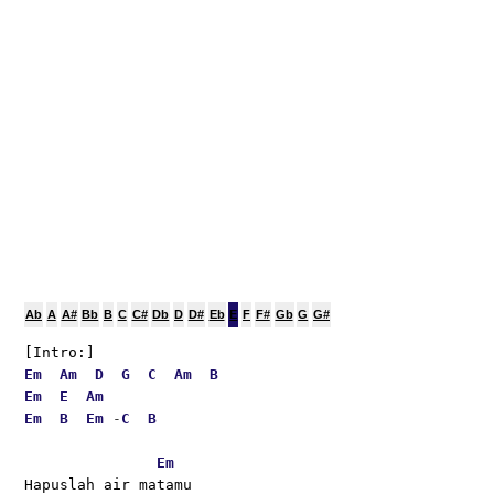
Ab
A
A#
Bb
B
C
C#
Db
D
D#
Eb
E
F
F#
Gb
G
G#
[Intro:]
Em
Am
D
G
C
Am
B
Em
E
Am
Em
B
Em
 -
C
B
Em
Hapuslah air matamu