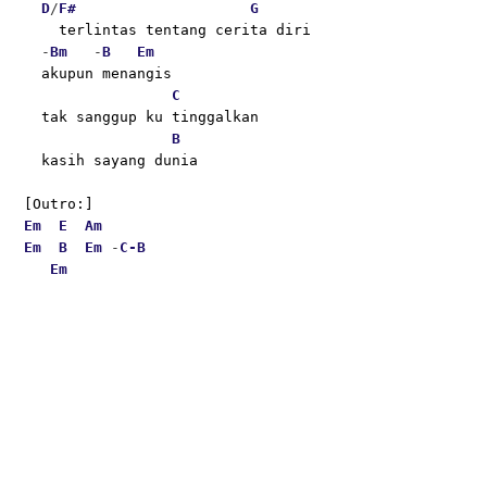
D
/
F#
G
    terlintas tentang cerita diri
  -
Bm
   -
B
Em
  akupun menangis
C
  tak sanggup ku tinggalkan
B
  kasih sayang dunia
[Outro:]
Em
E
Am
Em
B
Em
 -
C-
B
Em