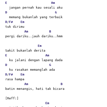
E
Am
  jangan pernah kau sesali aku
D
G
  memang bukanlah yang terbaik
D
/
F#
Em
tuk dirimu
Am
B
pergi dariku..jauh dariku..hmm
Em
Sakit bukanlah derita
E
Am
  ku jalani dengan lapang dada
D
G
  ku rasakan memanglah ada
D
/
F#
Em
rasa hampa
Am
B
batin menangis, hati tak bicara
[Reff:]
Em