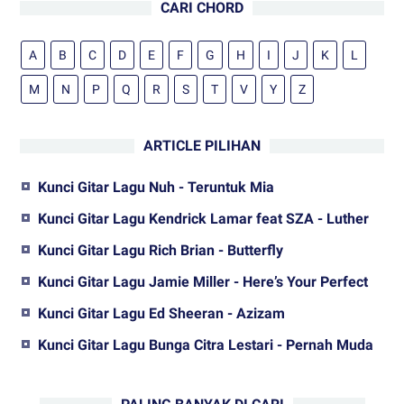
CARI CHORD
A
B
C
D
E
F
G
H
I
J
K
L
M
N
P
Q
R
S
T
V
Y
Z
ARTICLE PILIHAN
Kunci Gitar Lagu Nuh - Teruntuk Mia
Kunci Gitar Lagu Kendrick Lamar feat SZA - Luther
Kunci Gitar Lagu Rich Brian - Butterfly
Kunci Gitar Lagu Jamie Miller - Here’s Your Perfect
Kunci Gitar Lagu Ed Sheeran - Azizam
Kunci Gitar Lagu Bunga Citra Lestari - Pernah Muda