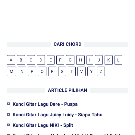
CARI CHORD
A
B
C
D
E
F
G
H
I
J
K
L
M
N
P
Q
R
S
T
V
Y
Z
ARTICLE PILIHAN
Kunci Gitar Lagu Dere - Puspa
Kunci Gitar Lagu Juicy Luicy - Siapa Tahu
Kunci Gitar Lagu NIKI - Split