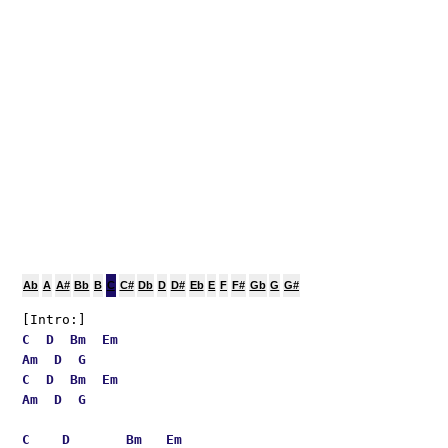
Ab
A
A#
Bb
B
C
C#
Db
D
D#
Eb
E
F
F#
Gb
G
G#
[Intro:] 
C
D
Bm
Em
Am
D
G
C
D
Bm
Em
Am
D
G
C
D
Bm
Em