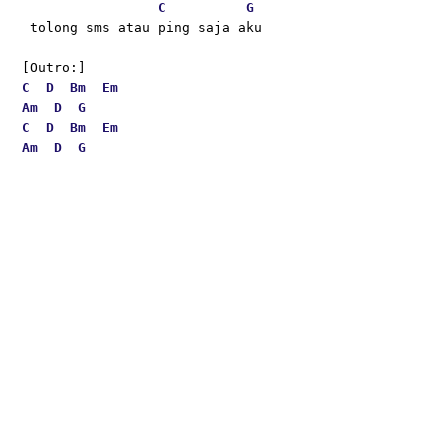
C
G
 tolong sms atau ping saja aku
[Outro:] 
C
D
Bm
Em
Am
D
G
C
D
Bm
Em
Am
D
G