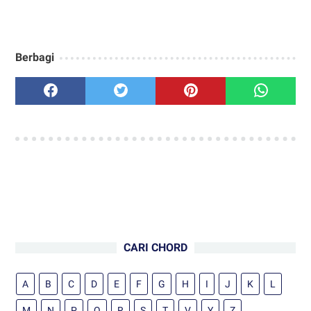
Berbagi
CARI CHORD
A
B
C
D
E
F
G
H
I
J
K
L
M
N
P
Q
R
S
T
V
Y
Z