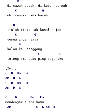
D
 di sawah sudah, di kebun pernah
C
G
 oh, sampai pada basah
D
 itulah cinta tak kenal hujan
C
G
 semua indah saja
D
 kalau kau senggang
C
G
 tolong sms atau ping saja aku..
[Int.] 
C
D
Bm
Em
Am
D
G
C
D
Bm
Em
Am
D
G
C
D
Bm
Em
mendengar suara kamu
Am
D
G
G-
Am
-
Bm