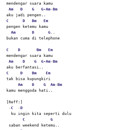
mendengar suara kamu
Am
D
G
G-
Am
-
Bm
aku jadi pengen..
C
D
Bm
Em
pengen ketemu kamu
Am
D
G
..
bukan cuma di telephone
C
D
Bm
Em
mendengar suara kamu
Am
D
G
G-
Am
-
Bm
aku berfantasi..
C
D
Bm
Em
tak bisa kupungkiri
Am
D
G
Am
-
Bm
kamu menggoda hati..
[Reff:]
 -
C
  -
D
  ku ingin kita seperti dulu
C
G
 saban weekend ketemu..