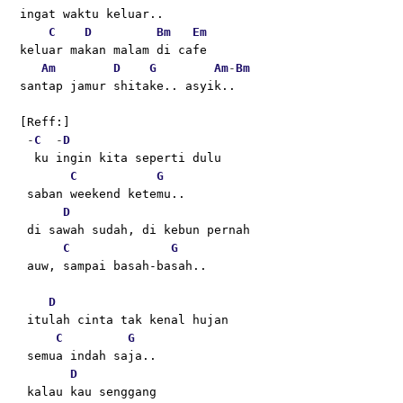
ingat waktu keluar..
C
D
Bm
Em
keluar makan malam di cafe
Am
D
G
Am
-
Bm
santap jamur shitake.. asyik..
[Reff:]
 -
C
  -
D
  ku ingin kita seperti dulu
C
G
 saban weekend ketemu..
D
 di sawah sudah, di kebun pernah
C
G
 auw, sampai basah-basah..
D
 itulah cinta tak kenal hujan
C
G
 semua indah saja..
D
 kalau kau senggang