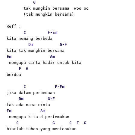
G
       tak mungkin bersama  woo oo
       (tak mungkin bersama)
Reff :
C
F-
Em
kita memang berbeda
Dm
G-
F
kita tak mungkin bersama
Em
Am
 mengapa cinta hadir untuk kita
F
G
berdua
C
F-
Em
jika dalam perbedaan
Dm
G-
F
tak ada nama cinta
Em
Am
 mengapa kita dipertemukan
C
G
C
F
G
biarlah tuhan yang mentenukan