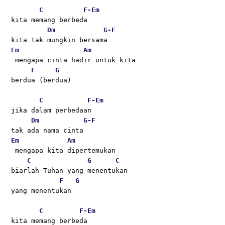
C
F-
Em
kita memang berbeda
Dm
G-
F
kita tak mungkin bersama
Em
Am
 mengapa cinta hadir untuk kita
F
G
berdua (berdua)
C
F-
Em
jika dalam perbedaan
Dm
G-
F
tak ada nama cinta
Em
Am
 mengapa kita dipertemukan 
C
G
C
biarlah Tuhan yang menentukan
F
G
yang menentukan 
C
F-
Em
kita memang berbeda