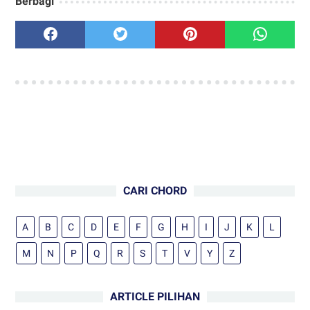
Berbagi
CARI CHORD
A
B
C
D
E
F
G
H
I
J
K
L
M
N
P
Q
R
S
T
V
Y
Z
ARTICLE PILIHAN