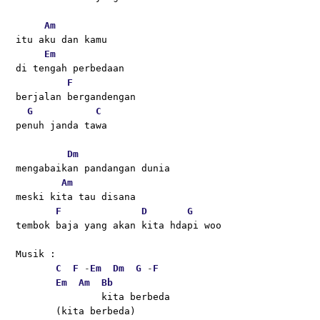
Am
itu aku dan kamu
Em
di tengah perbedaan
F
berjalan bergandengan 
G
C
penuh janda tawa
Dm
mengabaikan pandangan dunia
Am
meski kita tau disana
F
D
G
tembok baja yang akan kita hdapi woo
Musik :
C
F
 -
Em
Dm
G
 -
F
Em
Am
Bb
               kita berbeda
       (kita berbeda)