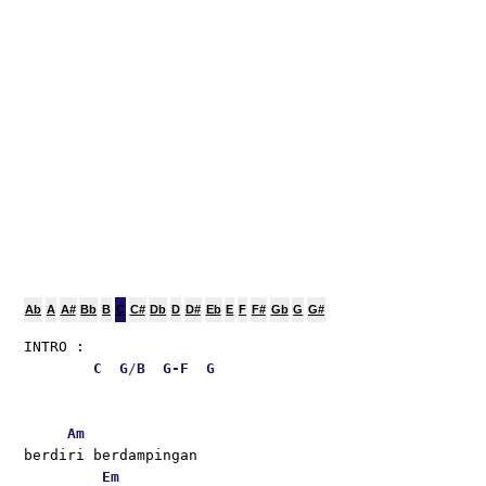
Ab
A
A#
Bb
B
C
C#
Db
D
D#
Eb
E
F
F#
Gb
G
G#
INTRO :
C
G
/
B
G-
F
G
Am
berdiri berdampingan
Em