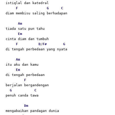
istiqlal dan katedral 
F
G
C
diam membisu saling berhadapan 
Am
tiada satu pun tahu 
Em
cinta diam dan tumbuh 
F
D
/
F#
G
di tengah perbedaan yang nyata
Am
itu aku dan kamu 
Em
di tengah perbedaan
F
berjalan bergandengan 
G
C
penuh canda tawa 
Dm
mengabaikan pandagan dunia 