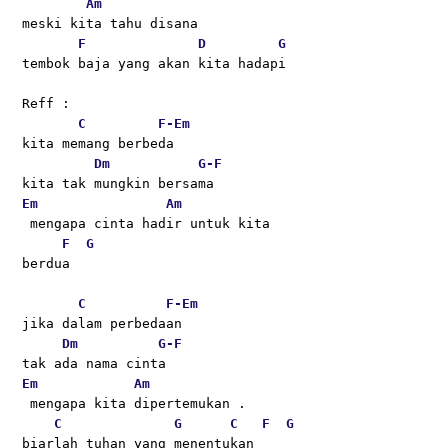
Am
meski kita tahu disana 
F
D
G
tembok baja yang akan kita hadapi
Reff :
C
F-
Em
kita memang berbeda
Dm
G-
F
kita tak mungkin bersama
Em
Am
 mengapa cinta hadir untuk kita
F
G
berdua
C
F-
Em
jika dalam perbedaan
Dm
G-
F
tak ada nama cinta 
Em
Am
 mengapa kita dipertemukan .
C
G
C
F
G
biarlah tuhan yang menentukan 