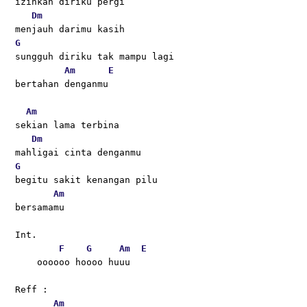
izinkan diriku pergi
Dm
menjauh darimu kasih 
G
sungguh diriku tak mampu lagi
Am
E
bertahan denganmu
Am
sekian lama terbina
Dm
mahligai cinta denganmu
G
begitu sakit kenangan pilu
Am
bersamamu
Int.
F
G
Am
E
    oooooo hoooo huuu
Reff :
Am