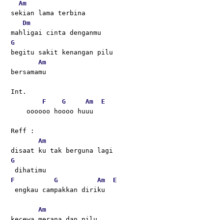
Am
sekian lama terbina
Dm
mahligai cinta denganmu
G
begitu sakit kenangan pilu
Am
bersamamu
Int.
F
G
Am
E
    oooooo hoooo huuu
Reff :
Am
disaat ku tak berguna lagi
G
 dihatimu
F
G
Am
E
 engkau campakkan diriku
Am
kecewa merana dan pilu