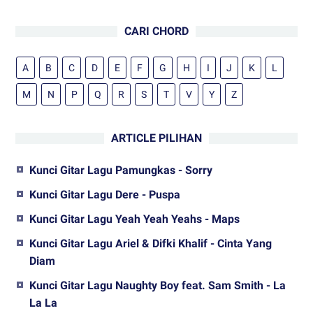
CARI CHORD
A
B
C
D
E
F
G
H
I
J
K
L
M
N
P
Q
R
S
T
V
Y
Z
ARTICLE PILIHAN
Kunci Gitar Lagu Pamungkas - Sorry
Kunci Gitar Lagu Dere - Puspa
Kunci Gitar Lagu Yeah Yeah Yeahs - Maps
Kunci Gitar Lagu Ariel & Difki Khalif - Cinta Yang
Diam
Kunci Gitar Lagu Naughty Boy feat. Sam Smith - La
La La