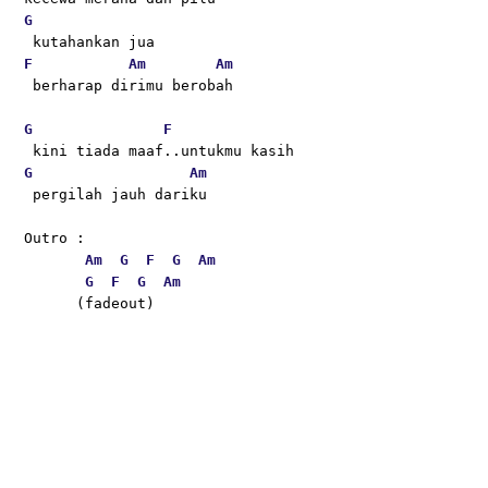
G
 kutahankan jua
F
Am
Am
 berharap dirimu berobah 
G
F
 kini tiada maaf..untukmu kasih
G
Am
 pergilah jauh dariku
Outro :
Am
G
F
G
Am
G
F
G
Am
      (fadeout)