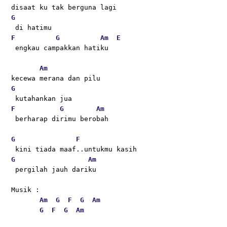
disaat ku tak berguna lagi
G
 di hatimu 
F
G
Am
E
 engkau campakkan hatiku
Am
kecewa merana dan pilu
G
 kutahankan jua
F
G
Am
 berharap dirimu berobah 
G
F
 kini tiada maaf..untukmu kasih 
G
Am
 pergilah jauh dariku
Musik :
Am
G
F
G
Am
G
F
G
Am