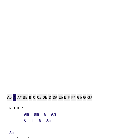
Ab
A
A#
Bb
B
C
C#
Db
D
D#
Eb
E
F
F#
Gb
G
G#
INTRO :
Am
Dm
G
Am
G
F
G
Am
Am