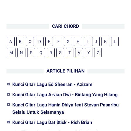
CARI CHORD
A
B
C
D
E
F
G
H
I
J
K
L
M
N
P
Q
R
S
T
V
Y
Z
ARTICLE PILIHAN
Kunci Gitar Lagu Ed Sheeran - Azizam
Kunci Gitar Lagu Arvian Dwi - Bintang Yang Hilang
Kunci Gitar Lagu Hanin Dhiya feat Stevan Pasaribu -
Selalu Untuk Selamanya
Kunci Gitar Lagu Dat $tick - Rich Brian