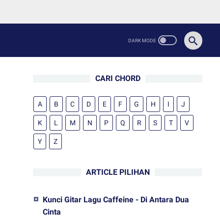
CARI CHORD
A
B
C
D
E
F
G
H
I
J
K
L
M
N
P
Q
R
S
T
V
Y
Z
ARTICLE PILIHAN
Kunci Gitar Lagu Caffeine - Di Antara Dua
Cinta