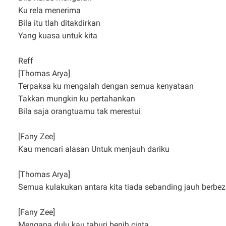
Ku rela menerima
Bila itu tlah ditakdirkan
Yang kuasa untuk kita
Reff
[Thomas Arya]
Terpaksa ku mengalah dengan semua kenyataan
Takkan mungkin ku pertahankan
Bila saja orangtuamu tak merestui
[Fany Zee]
Kau mencari alasan Untuk menjauh dariku
[Thomas Arya]
Semua kulakukan antara kita tiada sebanding jauh berbe
[Fany Zee]
Mengapa dulu kau taburi benih cinta