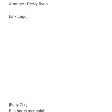
Arranger : Decky Ryan
Lirik Lagu :
[Fany Zee]
Bila harus mengalah