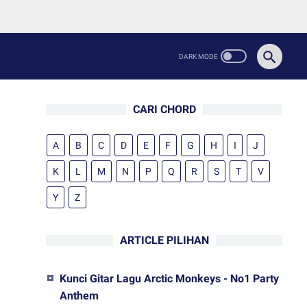
CARI CHORD
A
B
C
D
E
F
G
H
I
J
K
L
M
N
P
Q
R
S
T
V
Y
Z
ARTICLE PILIHAN
Kunci Gitar Lagu Arctic Monkeys - No1 Party
Anthem