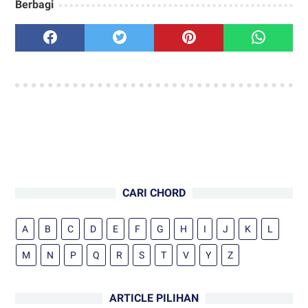
Berbagi
CARI CHORD
A
B
C
D
E
F
G
H
I
J
K
L
M
N
P
Q
R
S
T
V
Y
Z
ARTICLE PILIHAN