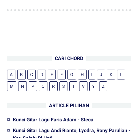
CARI CHORD
A
B
C
D
E
F
G
H
I
J
K
L
M
N
P
Q
R
S
T
V
Y
Z
ARTICLE PILIHAN
Kunci Gitar Lagu Faris Adam - Stecu
Kunci Gitar Lagu Andi Rianto, Lyodra, Rony Parulian -