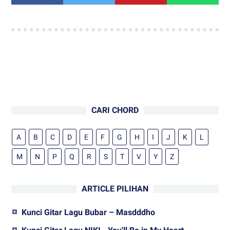
CARI CHORD
A
B
C
D
E
F
G
H
I
J
K
L
M
N
P
Q
R
S
T
V
Y
Z
ARTICLE PILIHAN
Kunci Gitar Lagu Bubar – Masdddho