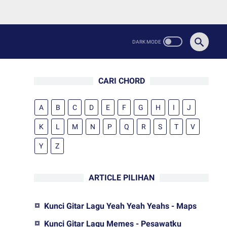
CARI CHORD
A
B
C
D
E
F
G
H
I
J
K
L
M
N
P
Q
R
S
T
V
Y
Z
ARTICLE PILIHAN
Kunci Gitar Lagu Yeah Yeah Yeahs - Maps
Kunci Gitar Lagu Memes - Pesawatku