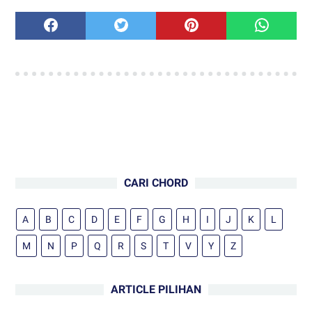
CARI CHORD
A
B
C
D
E
F
G
H
I
J
K
L
M
N
P
Q
R
S
T
V
Y
Z
ARTICLE PILIHAN